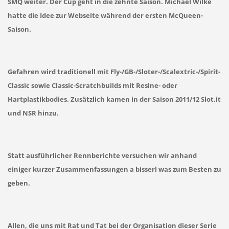
SMQ weiter.
Der Cup geht in die zehnte Saison. Michael Wilke
hatte die Idee zur Webseite während der ersten McQueen-
Saison.
Gefahren wird traditionell mit Fly-/GB-/Sloter-/Scalextric-/Spirit-
Classic sowie Classic-Scratchbuilds mit Resine- oder
Hartplastikbodies. Zusätzlich kamen in der Saison 2011/12 Slot.it
und NSR hinzu.
Statt ausführlicher Rennberichte versuchen wir anhand
einiger kurzer Zusammenfassungen a bisserl was zum Besten zu
geben.
Allen, die uns mit Rat und Tat bei der Organisation dieser Serie